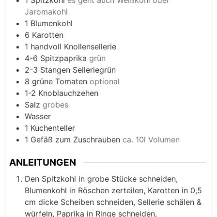
1
Spitzkohl
es geht auch Weißkohl oder
Jaromakohl
1
Blumenkohl
6
Karotten
1
handvoll
Knollensellerie
4-6
Spitzpaprika
grün
2-3
Stangen
Selleriegrün
8
grüne Tomaten
optional
1-2
Knoblauchzehen
Salz
grobes
Wasser
1
Kuchenteller
1
Gefäß zum Zuschrauben
ca. 10l Volumen
ANLEITUNGEN
Den Spitzkohl in grobe Stücke schneiden,
Blumenkohl in Röschen zerteilen, Karotten in 0,5
cm dicke Scheiben schneiden, Sellerie schälen &
würfeln, Paprika in Ringe schneiden,