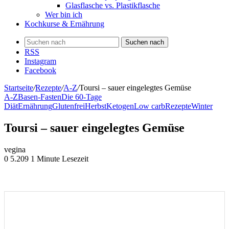
Glasflasche vs. Plastikflasche
Wer bin ich
Kochkurse & Ernährung
Suchen nach
RSS
Instagram
Facebook
Startseite
/
Rezepte
/
A-Z
/
Toursi – sauer eingelegtes Gemüse
A-Z
Basen-Fasten
Die 60-Tage
Diät
Ernährung
Glutenfrei
Herbst
Ketogen
Low carb
Rezepte
Winter
Toursi – sauer eingelegtes Gemüse
vegina
0
5.209
1 Minute Lesezeit