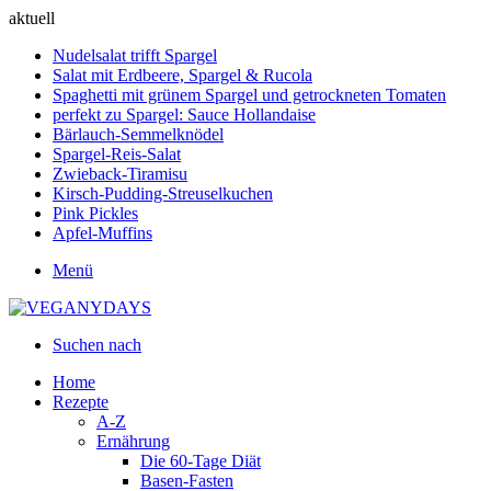
aktuell
Nudelsalat trifft Spargel
Salat mit Erdbeere, Spargel & Rucola
Spaghetti mit grünem Spargel und getrockneten Tomaten
perfekt zu Spargel: Sauce Hollandaise
Bärlauch-Semmelknödel
Spargel-Reis-Salat
Zwieback-Tiramisu
Kirsch-Pudding-Streuselkuchen
Pink Pickles
Apfel-Muffins
Menü
Suchen nach
Home
Rezepte
A-Z
Ernährung
Die 60-Tage Diät
Basen-Fasten