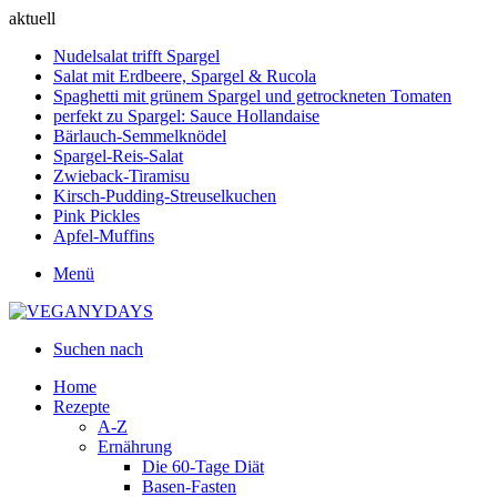
aktuell
Nudelsalat trifft Spargel
Salat mit Erdbeere, Spargel & Rucola
Spaghetti mit grünem Spargel und getrockneten Tomaten
perfekt zu Spargel: Sauce Hollandaise
Bärlauch-Semmelknödel
Spargel-Reis-Salat
Zwieback-Tiramisu
Kirsch-Pudding-Streuselkuchen
Pink Pickles
Apfel-Muffins
Menü
Suchen nach
Home
Rezepte
A-Z
Ernährung
Die 60-Tage Diät
Basen-Fasten