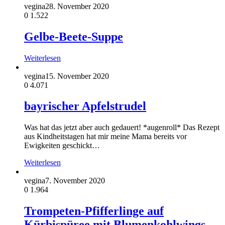
vegina
28. November 2020
0
1.522
Gelbe-Beete-Suppe
Weiterlesen
vegina
15. November 2020
0
4.071
bayrischer Apfelstrudel
Was hat das jetzt aber auch gedauert! *augenroll* Das Rezept
aus Kindheitstagen hat mir meine Mama bereits vor
Ewigkeiten geschickt…
Weiterlesen
vegina
7. November 2020
0
1.964
Trompeten-Pfifferlinge auf
Kürbispüree mit Blumenkohlwings