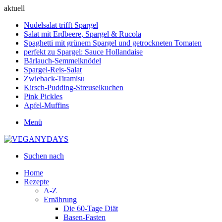
aktuell
Nudelsalat trifft Spargel
Salat mit Erdbeere, Spargel & Rucola
Spaghetti mit grünem Spargel und getrockneten Tomaten
perfekt zu Spargel: Sauce Hollandaise
Bärlauch-Semmelknödel
Spargel-Reis-Salat
Zwieback-Tiramisu
Kirsch-Pudding-Streuselkuchen
Pink Pickles
Apfel-Muffins
Menü
Suchen nach
Home
Rezepte
A-Z
Ernährung
Die 60-Tage Diät
Basen-Fasten