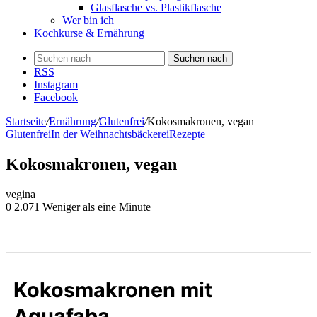
Glasflasche vs. Plastikflasche
Wer bin ich
Kochkurse & Ernährung
Suchen nach
RSS
Instagram
Facebook
Startseite
/
Ernährung
/
Glutenfrei
/
Kokosmakronen, vegan
Glutenfrei
In der Weihnachtsbäckerei
Rezepte
Kokosmakronen, vegan
vegina
0
2.071
Weniger als eine Minute
Kokosmakronen mit
Aquafaba