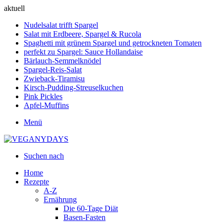
aktuell
Nudelsalat trifft Spargel
Salat mit Erdbeere, Spargel & Rucola
Spaghetti mit grünem Spargel und getrockneten Tomaten
perfekt zu Spargel: Sauce Hollandaise
Bärlauch-Semmelknödel
Spargel-Reis-Salat
Zwieback-Tiramisu
Kirsch-Pudding-Streuselkuchen
Pink Pickles
Apfel-Muffins
Menü
Suchen nach
Home
Rezepte
A-Z
Ernährung
Die 60-Tage Diät
Basen-Fasten