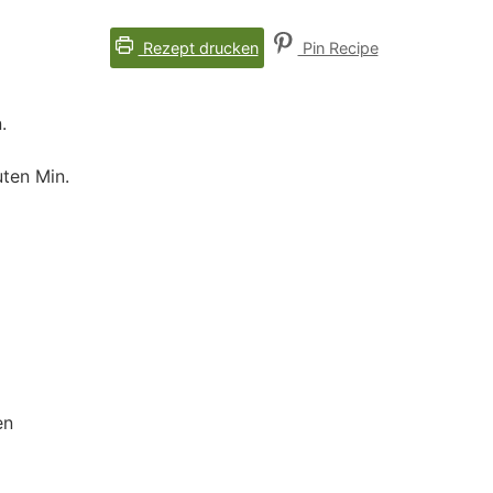
Rezept drucken
Pin Recipe
.
ten
Min.
en