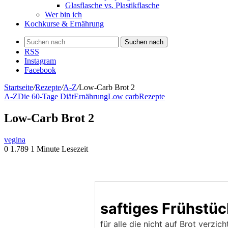
Glasflasche vs. Plastikflasche
Wer bin ich
Kochkurse & Ernährung
Suchen nach
RSS
Instagram
Facebook
Startseite
/
Rezepte
/
A-Z
/
Low-Carb Brot 2
A-Z
Die 60-Tage Diät
Ernährung
Low carb
Rezepte
Low-Carb Brot 2
vegina
0
1.789
1 Minute Lesezeit
saftiges Frühstüc
für alle die nicht auf Brot verzic